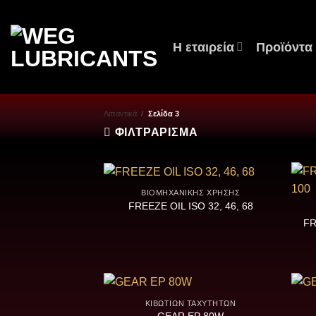
Μετάβαση
στο
περιεχόμενο
Η εταιρεία
Προϊόντα
Λιπαντικά
/
Σελίδα 3
ΦΙΛΤΡΆΡΙΣΜΑ
ΒΙΟΜΗΧΑΝΙΚΉΣ ΧΡΉΣΗΣ
FREEZE OIL ISO 32, 46, 68
FR
ΚΙΒΩΤΊΩΝ ΤΑΧΥΤΉΤΩΝ