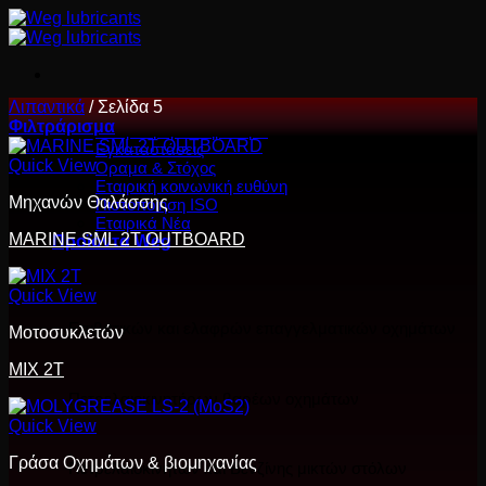
Μετάβαση
στο
περιεχόμενο
Λιπαντικά
/
Σελίδα 5
Η εταιρεία
Φιλτράρισμα
Εταιρική Δραστηριότητα
Εγκαταστάσεις
Quick View
Όραμα & Στόχος
Εταιρική κοινωνική ευθύνη
Μηχανών Θαλάσσης
Πιστοποίηση ISO
Εταιρικά Νέα
MARINE SML 2T OUTBOARD
Προϊόντα Weg
Quick View
Επιβατικών και ελαφρών επαγγελματικών οχημάτων
Μοτοσυκλετών
MIX 2T
Πετρελαιοκινητήρων βαρέων οχημάτων
Quick View
Γράσα Οχημάτων & βιομηχανίας
Πετρελαιοκινήτων και Βενζίνης μικτών στόλων