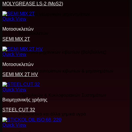
MOLYGREASE LS-2 (MoS2)
Λιπαντικά γεωργικών μηχανημάτων
Quick View
Μοτοσυκλετών
Μοτοσυκλετών
SEMI MIX 2T
Λιπαντικά μηχανικών κιβωτίων (βαλβολίνες)
Quick View
Μοτοσυκλετών
Λιπαντικά αυτόματων κιβωτίων & μηχανημάτων
SEMI MIX 2T HV
έργων
Quick View
Υδραυλικών & Κυκλοφοριακών Συστημάτων
Βιομηχανικής χρήσης
STEEL CUT 32
Αντιψυκτικά και άλλα χημικά υγρά
Quick View