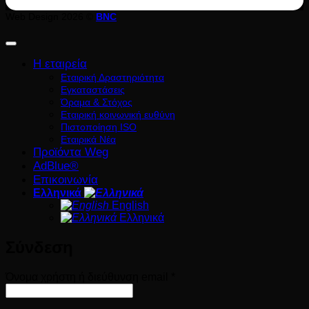
Web Design 2026 ©
BNC
Η εταιρεία
Εταιρική Δραστηριότητα
Εγκαταστάσεις
Όραμα & Στόχος
Εταιρική κοινωνική ευθύνη
Πιστοποίηση ISO
Εταιρικά Νέα
Προϊόντα Weg
AdBlue®
Επικοινωνία
Ελληνικά
English
Ελληνικά
Σύνδεση
Απαιτείται
Όνομα χρήστη ή διεύθυνση email
*