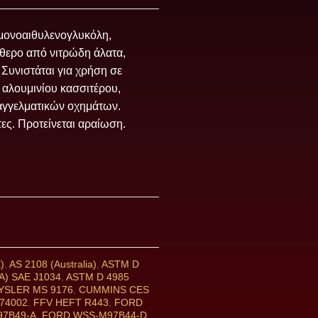
μονοαιθυλενογλυκόλη,
ύθερο από νιτρώδη άλατα,
 Συνιστάται για χρήση σε
 αλουμινίου κασσιτέρου,
παγγελματικών οχημάτων.
τες. Προτείνεται αραίωση.
)
,
AS 2108 (Australia)
,
ASTM D
A) SAE J1034
,
ASTM D 4985
YSLER MS 9176
,
CUMMINS CES
74002
,
FFV HEFT R443
,
FORD
97B49-A
,
FORD WSS-M97B44-D
,