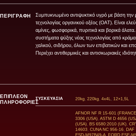
Συμπυκνωμένο αντιψυκτικό υγρό με βάση την 
ΠΕΡΙΓΡΑΦΉ
τεχνολογίας οργανικού οξέος (OAT). Είναι ελε
αμίνες, φωσφορικά, πυριτικά και βορικά άλατα.
συστήματα ψύξης νέας τεχνολογίας από κράμα
χαλκού, σιδήρου, όλων των επιβατικών και ε
Περιέχει αντιθερμικές και αντισκωριακές ιδιότη
ΕΠΙΠΛΈΟΝ
ΣΥΣΚΕΥΑΣΊΑ
20kg
,
220kg
,
4x4L
,
12×1,5L
ΠΛΗΡΟΦΟΡΊΕΣ
AFNOR NF R 15-601 (FRANCE
3306 (USA)
,
ASTM D 4656 (US
(USA)
,
BS 6580:2010 (UK)
,
CR
14603
,
CUNA NC 956-16
,
DAF 
ESD-M97B49-A
,
FORD ESE-M