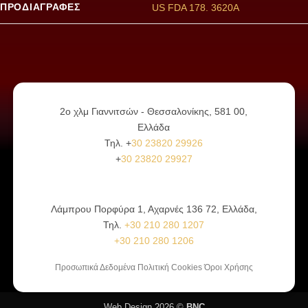
ΠΡΟΔΙΑΓΡΑΦΕΣ
US FDA 178. 3620A
2ο χλμ Γιαννιτσών - Θεσσαλονίκης, 581 00,
Ελλάδα
Τηλ. +
30 23820 29926
+
30 23820 29927
Λάμπρου Πορφύρα 1, Αχαρνές 136 72, Ελλάδα,
Τηλ.
+30 210 280 1207
+30 210 280 1206
Προσωπικά Δεδομένα Πολιτική Cookies Όροι Χρήσης
Web Design 2026 ©
BNC