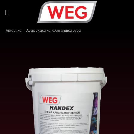
Μετάβαση
στο
περιεχόμενο
Λιπαντικά
/
Αντιψυκτικά και άλλα χημικά υγρά