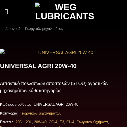
Μετάβαση
στο
περιεχόμενο
Λιπαντικά
/
Γεωργικών μηχανημάτων
UNIVERSAL AGRI 20W-40
Λιπαντικό πολλαπλών αποστολών (STOU) αγροτικών
μηχανημάτων κάθε κατηγορίας
Κωδικός προϊόντος:
UNIVERSAL AGRI 20W-40
Κατηγορία:
Γεωργικών μηχανημάτων
Ετικέτες:
205L
,
20L
,
20W-40
,
CG-4
,
E3
,
GL-4
,
Γεωργικά Οχήματα
,