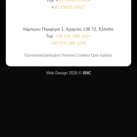
+
30 23820 29927
Λάμπρου Πορφύρα 1, Αχαρνές 136 72, Ελλάδα,
Τηλ.
+30 210 280 1207
+30 210 280 1206
Προσωπικά Δεδομένα Πολιτική Cookies Όροι Χρήσης
Web Design 2026 ©
BNC