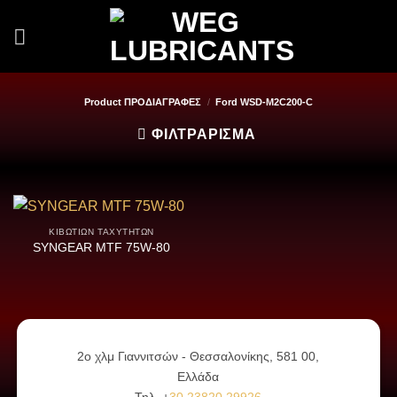
Μετάβαση
στο
περιεχόμενο
Product ΠΡΟΔΙΑΓΡΑΦΕΣ
/
Ford WSD-M2C200-C
ΦΙΛΤΡΆΡΙΣΜΑ
ΚΙΒΩΤΊΩΝ ΤΑΧΥΤΉΤΩΝ
SYNGEAR MTF 75W-80
2ο χλμ Γιαννιτσών - Θεσσαλονίκης, 581 00,
Ελλάδα
Τηλ. +
30 23820 29926