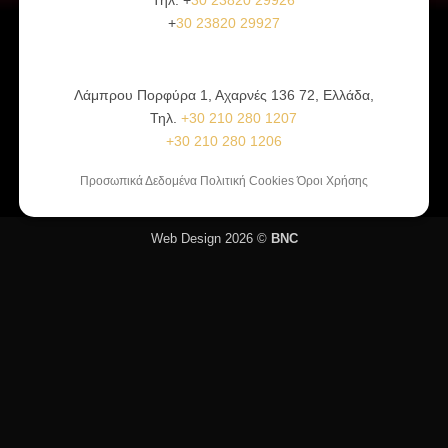
+
30 23820 29927
Λάμπρου Πορφύρα 1, Αχαρνές 136 72, Ελλάδα,
Τηλ.
+30 210 280 1207
+30 210 280 1206
Προσωπικά Δεδομένα Πολιτική Cookies Όροι Χρήσης
Web Design 2026 ©
BNC