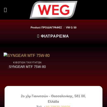
Μετάβαση
στο
περιεχόμενο
Product ΠΡΟΔΙΑΓΡΑΦΕΣ
/
VW G 50
ΦΙΛΤΡΆΡΙΣΜΑ
ΚΙΒΩΤΊΩΝ ΤΑΧΥΤΉΤΩΝ
SYNGEAR MTF 75W-80
2ο χλμ Γιαννιτσών - Θεσσαλονίκης, 581 00,
Ελλάδα
Τηλ. +
30 23820 29926