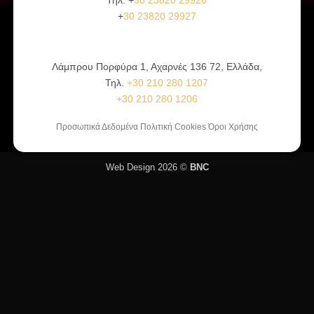
+
30 23820 29927
Λάμπρου Πορφύρα 1, Αχαρνές 136 72, Ελλάδα,
Τηλ.
+30 210 280 1207
+30 210 280 1206
Προσωπικά Δεδομένα Πολιτική Cookies Όροι Χρήσης
Web Design 2026 ©
BNC