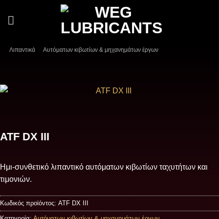
Μετάβαση
στο
περιεχόμενο
Λιπαντικά
/
Αυτόματων κιβωτίων & μηχανημάτων έργων
ATF DX III
Ημι-συνθετικό λιπαντικό αυτόματων κιβωτίων ταχυτήτων και
τιμονιών.
Κωδικός προϊόντος:
ATF DX III
Κατηγορία:
Αυτόματων κιβωτίων & μηχανημάτων έργων