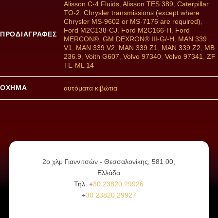
Alisson C-4 Fluids
,
Alisson TES 389
,
Caterpillar
TO-2
,
Chrysler transmissions (except where
Chrysler MS-9602 or MS-7176 are required)
,
Ford M2C138-CJ
,
Ford M2C166-H
,
Ford
ΠΡΟΔΙΑΓΡΑΦΕΣ
MERCON®
,
GM DEXRON® III-G/-H
,
MAN 339
V1
,
MAN 339 V2
,
MAN 339 Z1
,
MAN 339 Z2
,
MB
236.9
,
Voith G607
,
Volvo 97340
,
Volvo 97341
,
ZF
TE-ML 14
ΌΧΗΜΑ
αυτόματα κιβώτια
2ο χλμ Γιαννιτσών - Θεσσαλονίκης, 581 00,
Ελλάδα
Τηλ. +
30 23820 29926
+
30 23820 29927