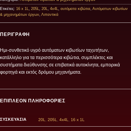
Ετικέτες:
16 x 1L
,
205L
,
20L
,
4x4L
,
αυτόματα κιβώτια
,
Αυτόματων κιβωτίων
& μηχανημάτων έργων
,
Λιπαντικά
ΠΕΡΙΓΡΑΦΉ
Ημι-συνθετικό υγρό αυτόματων κιβωτίων ταχυτήτων,
κατάλληλο για τα περισσότερα κιβώτια, συμπλέκτες και
συστήματα διεύθυνσης σε επιβατικά αυτοκίνητα, εμπορικά
φορτηγά και εκτός δρόμου μηχανήματα.
ΕΠΙΠΛΈΟΝ ΠΛΗΡΟΦΟΡΊΕΣ
ΣΥΣΚΕΥΑΣΊΑ
20L
,
205L
,
4x4L
,
16 x 1L