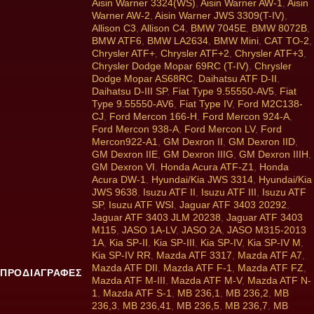
Aisin Warner 3324(WS)
,
Aisin Warner AW-1
,
Aisin
Warner AW-2
,
Aisin Warner JWS 3309(T-IV)
,
Allison C3
,
Allison C4
,
BMW 7045E
,
BMW 8072B
,
BMW ATF6
,
BMW LA2634
,
BMW Mini
,
CAT TO-2
,
Chrysler ATF+
,
Chrysler ATF+2
,
Chrysler ATF+3
,
Chrysler Dodge Mopar 69RC (T-IV)
,
Chrysler
Dodge Mopar AS68RC
,
Daihatsu ATF D-II
,
Daihatsu D-III SP
,
Fiat Type 9.55550-AV5
,
Fiat
Type 9.55550-AV6
,
Fiat Type IV
,
Ford M2C138-
CJ
,
Ford Mercon 166-H
,
Ford Mercon 924-A
,
Ford Mercon 938-A
,
Ford Mercon LV
,
Ford
Mercon922-A1
,
GM Dexron II
,
GM Dexron IID
,
GM Dexron IIE
,
GM Dexron IIIG
,
GM Dexron IIIH
,
GM Dexron VI
,
Honda Acura ATF-Z1
,
Honda
Acura DW-1
,
Hyundai/Kia JWS 3314
,
Hyundai/Kia
JWS 9638
,
Isuzu ATF II
,
Isuzu ATF III
,
Isuzu ATF
SP
,
Isuzu ATF WSI
,
Jaguar ATF 3403 20292
,
Jaguar ATF 3403 JLM 20238
,
Jaguar ATF 3403
M115
,
JASO 1A-LV
,
JASO 2A
,
JASO M315-2013
1A
,
Kia SP-II
,
Kia SP-III
,
Kia SP-IV
,
Kia SP-IV M
,
Kia SP-IV RR
,
Mazda ATF 3317
,
Mazda ATF A7
,
Mazda ATF DII
,
Mazda ATF F-1
,
Mazda ATF FZ
,
ΠΡΟΔΙΑΓΡΑΦΕΣ
Mazda ATF M-III
,
Mazda ATF M-V
,
Mazda ATF N-
1
,
Mazda ATF S-1
,
MB 236,1
,
MB 236,2
,
MB
236,3
,
MB 236,41
,
MB 236,5
,
MB 236,7
,
MB