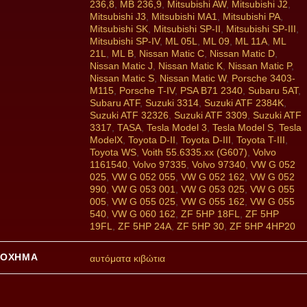
236,8
,
MB 236,9
,
Mitsubishi AW
,
Mitsubishi J2
,
Mitsubishi J3
,
Mitsubishi MA1
,
Mitsubishi PA
,
Mitsubishi SK
,
Mitsubishi SP-II
,
Mitsubishi SP-III
,
Mitsubishi SP-IV
,
ML 05L
,
ML 09
,
ML 11A
,
ML
21L
,
ML B
,
Nissan Matic C
,
Nissan Matic D
,
Nissan Matic J
,
Nissan Matic K
,
Nissan Matic P
,
Nissan Matic S
,
Nissan Matic W
,
Porsche 3403-
M115
,
Porsche T-IV
,
PSA B71 2340
,
Subaru 5AT
,
Subaru ATF
,
Suzuki 3314
,
Suzuki ATF 2384K
,
Suzuki ATF 32326
,
Suzuki ATF 3309
,
Suzuki ATF
3317
,
TASA
,
Tesla Model 3
,
Tesla Model S
,
Tesla
ModelX
,
Toyota D-II
,
Toyota D-III
,
Toyota T-III
,
Toyota WS
,
Voith 55.6335.xx (G607)
,
Volvo
1161540
,
Volvo 97335
,
Volvo 97340
,
VW G 052
025
,
VW G 052 055
,
VW G 052 162
,
VW G 052
990
,
VW G 053 001
,
VW G 053 025
,
VW G 055
005
,
VW G 055 025
,
VW G 055 162
,
VW G 055
540
,
VW G 060 162
,
ZF 5HP 18FL
,
ZF 5HP
19FL
,
ZF 5HP 24A
,
ZF 5HP 30
,
ZF 5HP 4HP20
ΌΧΗΜΑ
αυτόματα κιβώτια