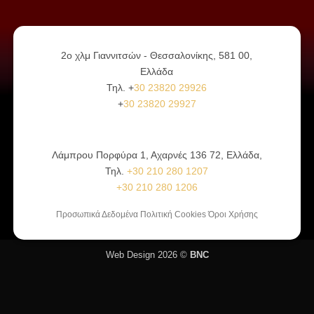
2ο χλμ Γιαννιτσών - Θεσσαλονίκης, 581 00,
Ελλάδα
Τηλ. +
30 23820 29926
+
30 23820 29927
Λάμπρου Πορφύρα 1, Αχαρνές 136 72, Ελλάδα,
Τηλ.
+30 210 280 1207
+30 210 280 1206
Προσωπικά Δεδομένα Πολιτική Cookies Όροι Χρήσης
Web Design 2026 ©
BNC