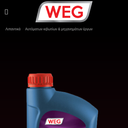
Μετάβαση
στο
περιεχόμενο
Λιπαντικά
/
Αυτόματων κιβωτίων & μηχανημάτων έργων